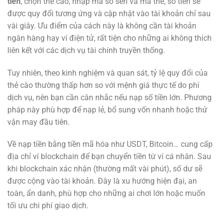
tiền
, chọn thẻ cào, nhập mã số seri và mã thẻ, số tiền sẽ
được quy đổi tương ứng và cập nhật vào tài khoản chỉ sau
vài giây. Ưu điểm của cách này là không cần tài khoản
ngân hàng hay ví điện tử, rất tiện cho những ai không thích
liên kết với các dịch vụ tài chính truyền thống.
Tuy nhiên, theo kinh nghiệm và quan sát, tỷ lệ quy đổi của
thẻ cào thường thấp hơn so với mệnh giá thực tế do phí
dịch vụ, nên bạn cần cân nhắc nếu nạp số tiền lớn. Phương
pháp này phù hợp để nạp lẻ, bổ sung vốn nhanh hoặc thử
vận may đầu tiên.
Về nạp tiền bằng tiền mã hóa như USDT, Bitcoin… cung cấp
địa chỉ ví blockchain để bạn chuyển tiền từ ví cá nhân. Sau
khi blockchain xác nhận (thường mất vài phút), số dư sẽ
được cộng vào tài khoản. Đây là xu hướng hiện đại, an
toàn, ẩn danh, phù hợp cho những ai chơi lớn hoặc muốn
tối ưu chi phí giao dịch.