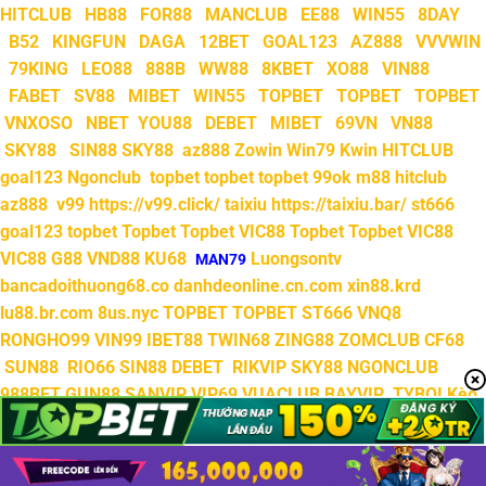
HITCLUB
HB88
FOR88
MANCLUB
EE88
WIN55
8DAY
B52
KINGFUN
DAGA
12BET
GOAL123
AZ888
VVVWIN
79KING
LEO88
888B
WW88
8KBET
XO88
VIN88
FABET
SV88
MIBET
WIN55
TOPBET
TOPBET
TOPBET
VNXOSO
NBET
YOU88
DEBET
MIBET
69VN
VN88
SKY88
SIN88
SKY88
az888
Zowin
Win79
Kwin
HITCLUB
goal123
Ngonclub
topbet
topbet
topbet
99ok
m88
hitclub
az888
v99
https://v99.click/
taixiu
https://taixiu.bar/
st666
goal123
topbet
Topbet
Topbet
VIC88
Topbet
Topbet
VIC88
VIC88
G88
VND88
KU68
Luongsontv
MAN79
bancadoithuong68.co
danhdeonline.cn.com
xin88.krd
lu88.br.com
8us.nyc
TOPBET
TOPBET
ST666
VNQ8
RONGHO99
VIN99
IBET88
TWIN68
ZING88
ZOMCLUB
CF68
SUN88
RIO66
SIN88
DEBET
RIKVIP
SKY88
NGONCLUB
988BET
GUN88
SANVIP
VIP69
VUACLUB
BAYVIP
TYBOI
Kèo
Nhà Cái
Kèo Nhà Cái 5
7m
VEGAS79
77LOC
MIG8
86BET
RAKHOITV
SOCOLIVE
XOILAC
1GOM
CAKHIATV
forced
WIN79
sex
hentai child
sex thú
sex động vật
23WIN
Phim sex tập thể