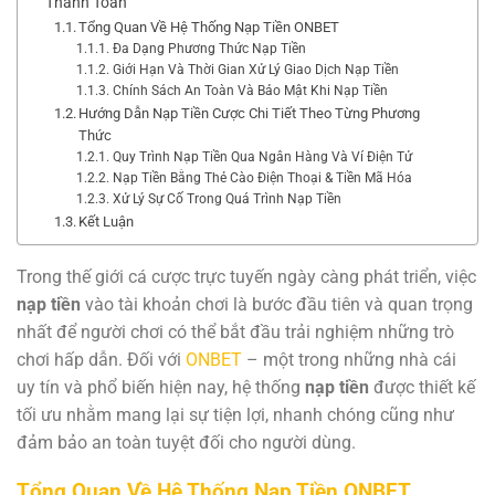
Thanh Toán
Tổng Quan Về Hệ Thống Nạp Tiền ONBET
Đa Dạng Phương Thức Nạp Tiền
Giới Hạn Và Thời Gian Xử Lý Giao Dịch Nạp Tiền
Chính Sách An Toàn Và Bảo Mật Khi Nạp Tiền
Hướng Dẫn Nạp Tiền Cược Chi Tiết Theo Từng Phương
Thức
Quy Trình Nạp Tiền Qua Ngân Hàng Và Ví Điện Tử
Nạp Tiền Bằng Thẻ Cào Điện Thoại & Tiền Mã Hóa
Xử Lý Sự Cố Trong Quá Trình Nạp Tiền
Kết Luận
Trong thế giới cá cược trực tuyến ngày càng phát triển, việc
nạp tiền
vào tài khoản chơi là bước đầu tiên và quan trọng
nhất để người chơi có thể bắt đầu trải nghiệm những trò
chơi hấp dẫn. Đối với
ONBET
– một trong những nhà cái
uy tín và phổ biến hiện nay, hệ thống
nạp tiền
được thiết kế
tối ưu nhằm mang lại sự tiện lợi, nhanh chóng cũng như
đảm bảo an toàn tuyệt đối cho người dùng.
Tổng Quan Về Hệ Thống Nạp Tiền ONBET