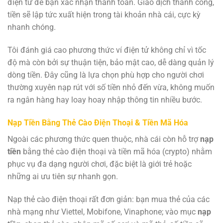
điện tử để bạn xác nhận thanh toán. Giao dịch thành công,
tiền sẽ lập tức xuất hiện trong tài khoản nhà cái, cực kỳ
nhanh chóng.
Tôi đánh giá cao phương thức ví điện tử không chỉ vì tốc
độ mà còn bởi sự thuận tiện, bảo mật cao, dễ dàng quản lý
dòng tiền. Đây cũng là lựa chọn phù hợp cho người chơi
thường xuyên nạp rút với số tiền nhỏ đến vừa, không muốn
ra ngân hàng hay loay hoay nhập thông tin nhiều bước.
Nạp Tiền Bằng Thẻ Cào Điện Thoại & Tiền Mã Hóa
Ngoài các phương thức quen thuộc, nhà cái còn hỗ trợ
nạp
tiền
bằng thẻ cào điện thoại và tiền mã hóa (crypto) nhằm
phục vụ đa dạng người chơi, đặc biệt là giới trẻ hoặc
những ai ưu tiên sự nhanh gọn.
Nạp thẻ cào điện thoại rất đơn giản: bạn mua thẻ của các
nhà mạng như Viettel, Mobifone, Vinaphone; vào mục
nạp