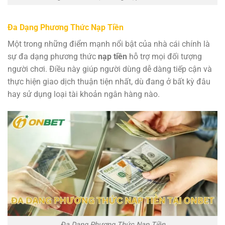
Đa Dạng Phương Thức Nạp Tiền
Một trong những điểm mạnh nổi bật của nhà cái chính là
sự đa dạng phương thức
nạp tiền
hỗ trợ mọi đối tượng
người chơi. Điều này giúp người dùng dễ dàng tiếp cận và
thực hiện giao dịch thuận tiện nhất, dù đang ở bất kỳ đâu
hay sử dụng loại tài khoản ngân hàng nào.
Đa Dạng Phương Thức Nạp Tiền