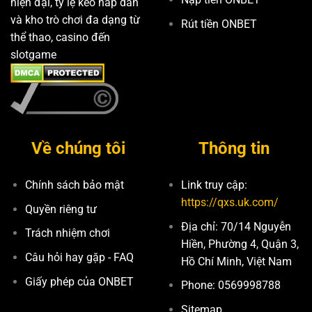
hiện đại, tỷ lệ kèo hấp dẫn
và kho trò chơi đa dạng từ
Rút tiền ONBET
thể thao, casino đến
slotgame
Về chúng tôi
Thông tin
Chính sách bảo mật
Link truy cập:
https://qxs.uk.com/
Quyền riêng tư
Địa chỉ: 70/14 Nguyễn
Trách nhiệm chơi
Hiền, Phường 4, Quận 3,
Câu hỏi hay gặp
- FAQ
Hồ Chí Minh, Việt Nam
Giấy phép của ONBET
Phone: 0569998788
Sitemap