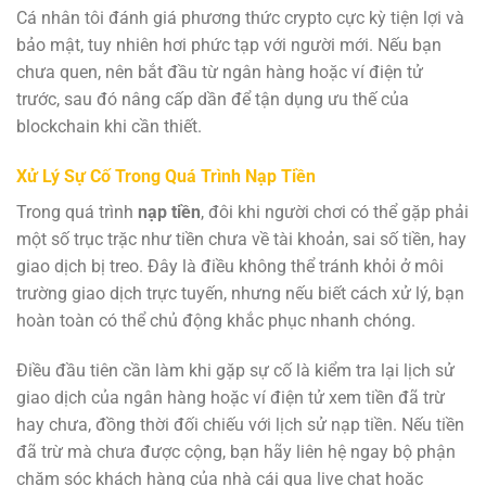
Cá nhân tôi đánh giá phương thức crypto cực kỳ tiện lợi và
bảo mật, tuy nhiên hơi phức tạp với người mới. Nếu bạn
chưa quen, nên bắt đầu từ ngân hàng hoặc ví điện tử
trước, sau đó nâng cấp dần để tận dụng ưu thế của
blockchain khi cần thiết.
Xử Lý Sự Cố Trong Quá Trình Nạp Tiền
Trong quá trình
nạp tiền
, đôi khi người chơi có thể gặp phải
một số trục trặc như tiền chưa về tài khoản, sai số tiền, hay
giao dịch bị treo. Đây là điều không thể tránh khỏi ở môi
trường giao dịch trực tuyến, nhưng nếu biết cách xử lý, bạn
hoàn toàn có thể chủ động khắc phục nhanh chóng.
Điều đầu tiên cần làm khi gặp sự cố là kiểm tra lại lịch sử
giao dịch của ngân hàng hoặc ví điện tử xem tiền đã trừ
hay chưa, đồng thời đối chiếu với lịch sử nạp tiền. Nếu tiền
đã trừ mà chưa được cộng, bạn hãy liên hệ ngay bộ phận
chăm sóc khách hàng của nhà cái qua live chat hoặc