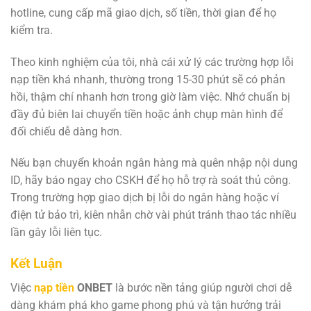
hotline, cung cấp mã giao dịch, số tiền, thời gian để họ
kiểm tra.
Theo kinh nghiệm của tôi, nhà cái xử lý các trường hợp lỗi
nạp tiền khá nhanh, thường trong 15-30 phút sẽ có phản
hồi, thậm chí nhanh hơn trong giờ làm việc. Nhớ chuẩn bị
đầy đủ biên lai chuyển tiền hoặc ảnh chụp màn hình để
đối chiếu dễ dàng hơn.
Nếu bạn chuyển khoản ngân hàng mà quên nhập nội dung
ID, hãy báo ngay cho CSKH để họ hỗ trợ rà soát thủ công.
Trong trường hợp giao dịch bị lỗi do ngân hàng hoặc ví
điện tử bảo trì, kiên nhẫn chờ vài phút tránh thao tác nhiều
lần gây lỗi liên tục.
Kết Luận
Việc
nạp tiền
ONBET
là bước nền tảng giúp người chơi dễ
dàng khám phá kho game phong phú và tận hưởng trải